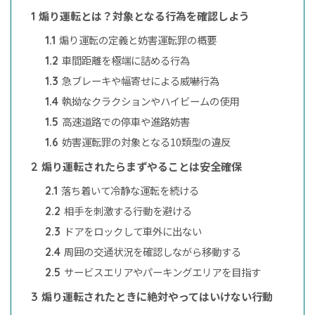
煽り運転とは？対象となる行為を確認しよう
1
煽り運転の定義と妨害運転罪の概要
1.1
車間距離を極端に詰める行為
1.2
急ブレーキや幅寄せによる威嚇行為
1.3
執拗なクラクションやハイビームの使用
1.4
高速道路での停車や進路妨害
1.5
妨害運転罪の対象となる10類型の違反
1.6
煽り運転されたらまずやることは安全確保
2
落ち着いて冷静な運転を続ける
2.1
相手を刺激する行動を避ける
2.2
ドアをロックして車外に出ない
2.3
周囲の交通状況を確認しながら移動する
2.4
サービスエリアやパーキングエリアを目指す
2.5
煽り運転されたときに絶対やってはいけない行動
3