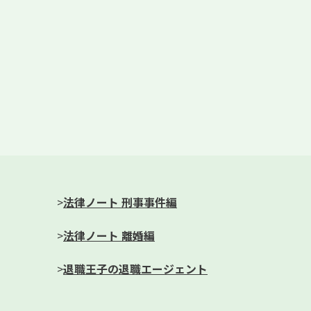
>
法律ノート 刑事事件編
>
法律ノート 離婚編
>
退職王子の退職エージェント