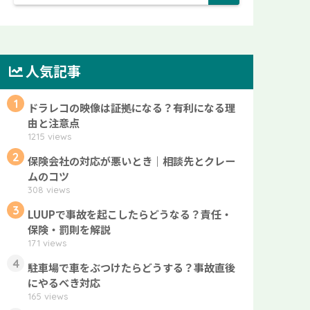
人気記事
1
ドラレコの映像は証拠になる？有利になる理
由と注意点
1215 views
2
保険会社の対応が悪いとき｜相談先とクレー
ムのコツ
308 views
3
LUUPで事故を起こしたらどうなる？責任・
保険・罰則を解説
171 views
4
駐車場で車をぶつけたらどうする？事故直後
にやるべき対応
165 views