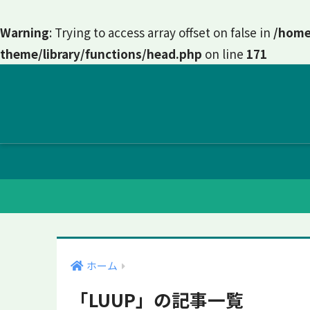
Warning
: Trying to access array offset on false in
/home
theme/library/functions/head.php
on line
171
ホーム
「LUUP」の記事一覧